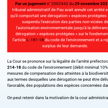
Par un jugement
n° 2002442 du
29 novembre 202
tribunal administratif de Pau avait annulé cet arrêté e
qu’il comportait une dérogation « espèces protégées »
suspendu l’exécution des parties non-viciées d
l’autorisation environnementale jusqu’à la délivranc
dérogation « espèces protégées » sur le fondemen
l’article
L. 181-18
du code de l’environnement et a rej
surplus de leur demande.
La Cour se prononce sur la légalité de l’arrêté préfectora
214-18
du code de l’environnement (débit minimal 10%
mesures de compensation des atteintes à la biodiversi
aux termes desquelles une dérogation ne peut être déliv
favorable, des populations des espèces concernées dans 
On peut retenir dans la motivation de la cour administra