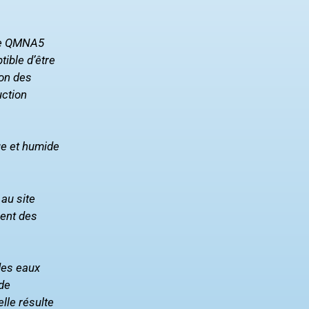
 le QMNA5
tible d’être
ion des
uction
ue et humide
au site
uent des
des eaux
 de
lle résulte