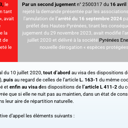
3,
le
Par un second jugement
n° 2500317 du
16 avril
n tant
rejeté la demande présentée par les association
, avait
l’annulation de
l’arrêté du 16 septembre 2024
pa
e
préfet des Hautes-Pyrénées, tirant les conséq
e la
jugement du 29 novembre 2023, avait modifié l’a
t de
juillet 2020 et délivré à la société
Pyrénées Ene
eté le
nouvelle dérogation « espèces protégées
l du 10 juillet 2020,
tout d’abord
au visa des dispositions de
),
puis
au regard de celles de l’article
L. 163-1
du même code
té et
enfin au visa d
es dispositions de
l’article L 411-2
du c
rée que si elle ne nuit pas au maintien, dans un état de con
leur aire de répartition naturelle.
tive d’appel les éléments suivants :