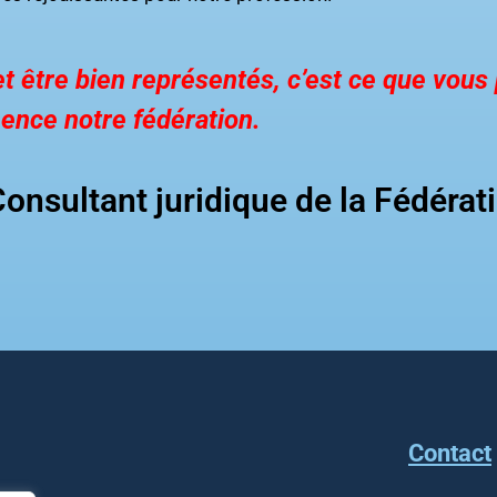
e et être bien représentés, c’est ce que vou
ence notre fédération.
nsultant juridique de la Fédérat
Contact