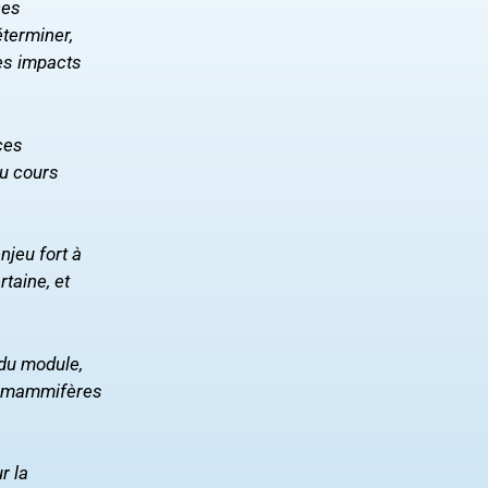
ces
éterminer,
es impacts
ces
du cours
njeu fort à
taine, et
 du module,
es mammifères
r la