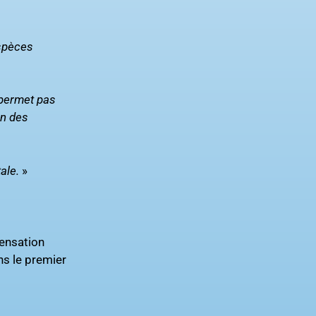
espèces
 permet pas
on des
ale.
»
pensation
ns le premier