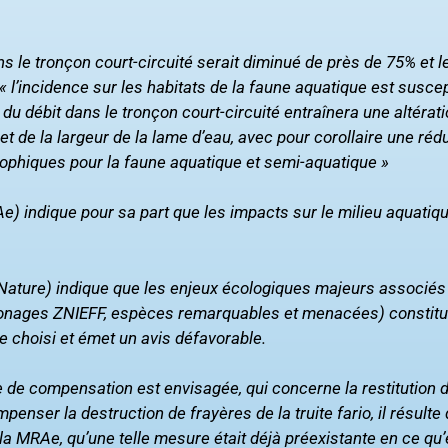
s le tronçon court-circuité serait diminué de près de 75% et
« l’incidence sur les habitats de la faune aquatique est suscep
 du débit dans le tronçon court-circuité entraînera une altérat
et de la largeur de la lame d’eau, avec pour corollaire une réd
rophiques pour la faune aquatique et semi-aquatique »
) indique pour sa part que les impacts sur le milieu aquatiq
 Nature) indique que les enjeux écologiques majeurs associés 
é, zonages ZNIEFF, espèces remarquables et menacées) constit
ite choisi et émet un avis défavorable.
e de compensation est envisagée, qui concerne la restitution 
enser la destruction de frayères de la truite fario, il résulte
 la MRAe, qu’une telle mesure était déjà préexistante en ce qu’e