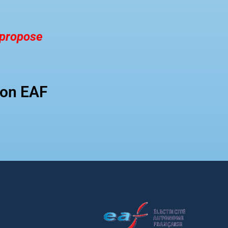
s propose
ion EAF