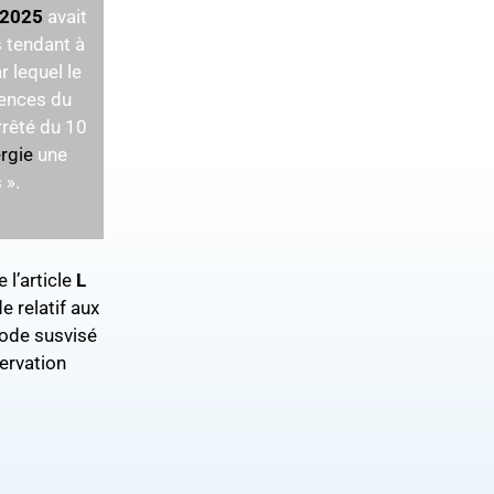
 2025
avait
s tendant à
r lequel le
uences du
rrêté du 10
rgie
une
 ».
 l’article
L
 relatif aux
ode susvisé
servation