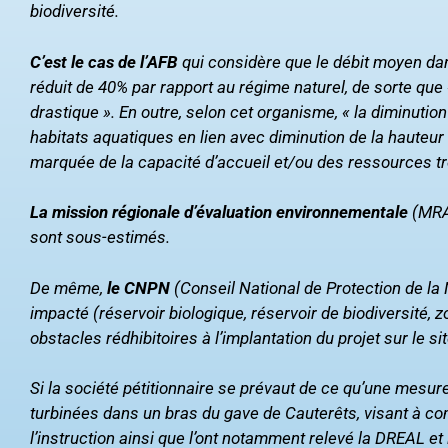
biodiversité.
C’est le cas de l’AFB
qui considère que le débit moyen dan
réduit de 40% par rapport au régime naturel, de sorte que 
drastique ». En outre, selon cet organisme, « la diminution
habitats aquatiques en lien avec diminution de la hauteur 
marquée de la capacité d’accueil et/ou des ressources t
La mission régionale d’évaluation environnementale
(MRAe
sont sous-estimés.
De même,
le CNPN
(Conseil National de Protection de la
impacté (réservoir biologique, réservoir de biodiversit
obstacles rédhibitoires à l’implantation du projet sur le s
Si la société pétitionnaire se prévaut de ce qu’une mesur
turbinées dans un bras du gave de Cauterêts, visant à comp
l’instruction ainsi que l’ont notamment relevé la DREAL et