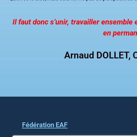
Il faut donc s’unir, travailler ensembl
en perman
Arnaud DOLLET, Co
Fédération EAF